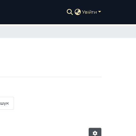
Увійти
шук