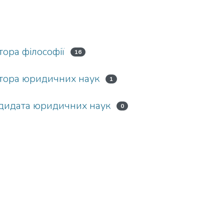
тора філософії
16
ктора юридичних наук
1
ндидата юридичних наук
0