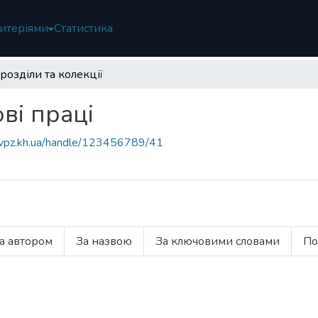
итеріями
Статистика
розділи та колекції
ві праці
.ivpz.kh.ua/handle/123456789/41
а автором
За назвою
За ключовими словами
По