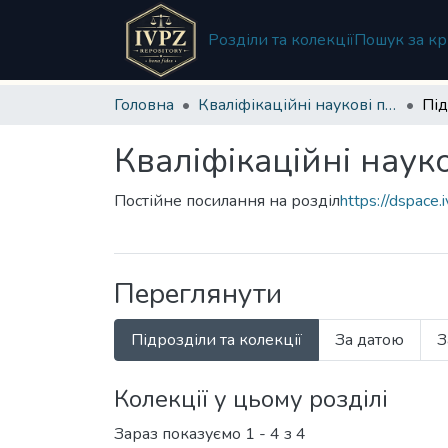
Розділи та колекції
Пошук за кр
Головна
Кваліфікаційні наукові праці
Під
Кваліфікаційні науко
Постійне посилання на розділ
https://dspace
Переглянути
Підрозділи та колекції
За датою
З
Колекції у цьому розділі
Зараз показуємо
1 - 4 з 4