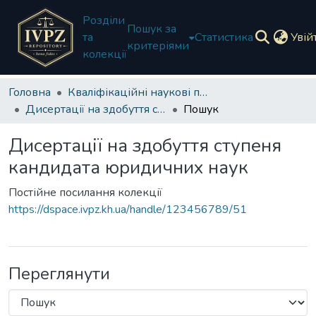
Розділи
Пошук за
та
Статистика
Увій
критеріями
колекції
Головна
Кваліфікаційні наукові праці
Дисертації на здобуття ступеня кандидата юридичних наук
Пошук
Дисертації на здобуття ступеня
кандидата юридичних наук
Постійне посилання колекції
https://dspace.ivpz.kh.ua/handle/123456789/51
Переглянути