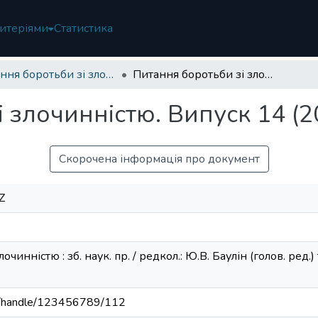
итеріями
Статистика
Питання боротьби зі злочинністю
Питання боротьби зі злочинністю. Випуск 14 (2007)
 злочинністю. Випуск 14 (2
Скорочена інформація про документ
Z
чинністю : зб. наук. пр. / редкол.: Ю.В. Баулін (голов. ред.) 
.ua/handle/123456789/112