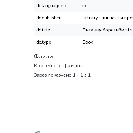
dc.language.iso
uk
dc.publisher
Інститут вивчення пр
dc.title
Питання боротьби зі з
dc.type
Book
Файли
Контейнер файлів
Зараз показуємо
1 - 1 з 1