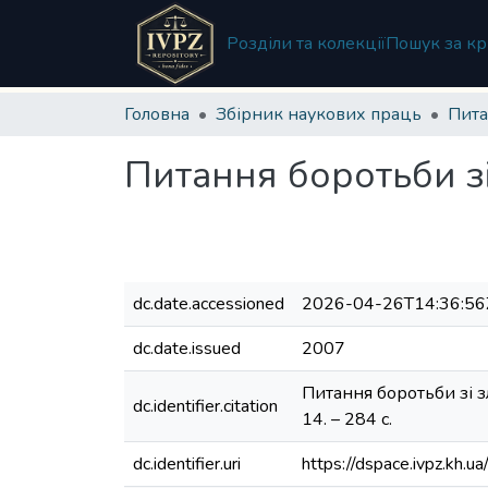
Розділи та колекції
Пошук за кр
Головна
Збірник наукових праць
Питання боротьби зі
dc.date.accessioned
2026-04-26T14:36:56
dc.date.issued
2007
Питання боротьби зі зло
dc.identifier.citation
14. – 284 с.
dc.identifier.uri
https://dspace.ivpz.kh