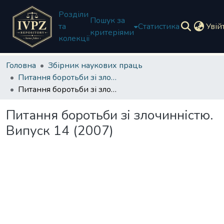
Розділи
Пошук за
та
Статистика
Увій
критеріями
колекції
Головна
Збірник наукових праць
Питання боротьби зі злочинністю
Питання боротьби зі злочинністю. Випуск 14 (2007)
Питання боротьби зі злочинністю.
Випуск 14 (2007)