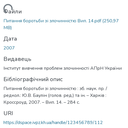
антажиться...
Файли
Питання боротьби зі злочинністю Вип. 14.pdf
(250,97
MB)
Дата
2007
Видавець
Інститут вивчення проблем злочинності АПрН України
Бібліографічний опис
Питання боротьби зі злочинністю : зб. наук. пр. /
редкол.: Ю.В. Баулін (голов. ред.) та ін. – Харків :
Кроссроуд, 2007. – Вип. 14. – 284 с.
URI
https://dspace.ivpz.kh.ua/handle/123456789/112