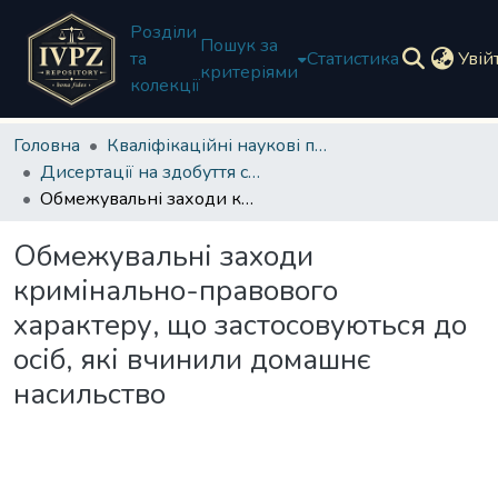
Розділи
Пошук за
та
Статистика
Увій
критеріями
колекції
Головна
Кваліфікаційні наукові праці
Дисертації на здобуття ступеня доктора філософії
Обмежувальні заходи кримінально-правового характеру, що застосовуються до осіб, які вчинили домашнє насильство
Обмежувальні заходи
кримінально-правового
характеру, що застосовуються до
осіб, які вчинили домашнє
насильство