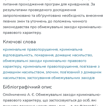
Ключові слова
кримінальне правопорушення
,
кримінальна
відповідальність
,
покарання
,
домашнє насильство
,
обмежувальні заходи кримінально-правового
характеру
,
кримінальне правопорушення
,
пов’язане з
домашнім насильством
,
злочин, пов’язаний з домашнім
насильством
,
застосування обмежувальних заходів
Бібліографічний опис
Олійниченко А. Є. Обмежувальні заходи кримінально-
правового характеру, що застосовуються до осіб, які
вчинили домашнє насильство : дис. … д-ра філософії :