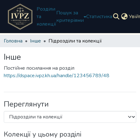
Розділи
Пошук за
та
Статистика
Увій
критеріями
колекції
Головна
Інше
Підрозділи та колекції
Інше
Постійне посилання на розділ
https://dspace.ivpz.kh.ua/handle/123456789/48
Переглянути
Колекції у цьому розділі