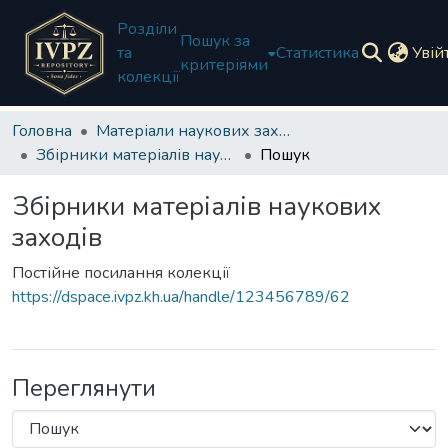
Розділи
Пошук за
та
Статистика
Увій
критеріями
колекції
Головна
Матеріали наукових заходів
Збірники матеріалів наукових заходів
Пошук
Збірники матеріалів наукових
заходів
Постійне посилання колекції
https://dspace.ivpz.kh.ua/handle/123456789/62
Переглянути