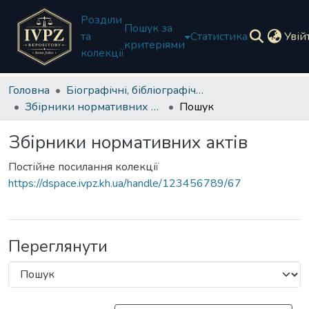
Розділи
Пошук за
та
Статистика
Увій
критеріями
колекції
Головна
Біографічні, бібліографічні, довідкові джерела, звіти
Збірники нормативних актів
Пошук
Збірники нормативних актів
Постійне посилання колекції
https://dspace.ivpz.kh.ua/handle/123456789/67
Переглянути