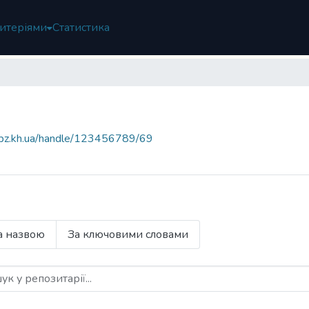
итеріями
Статистика
ivpz.kh.ua/handle/123456789/69
а назвою
За ключовими словами