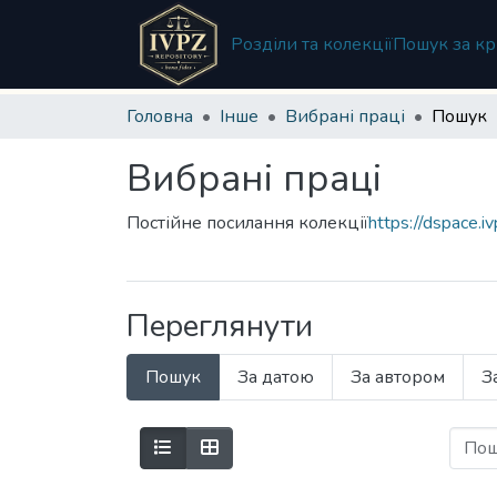
Розділи та колекції
Пошук за кр
Головна
Інше
Вибрані праці
Пошук
Вибрані праці
Постійне посилання колекції
https://dspace.
Переглянути
Пошук
За датою
За автором
З