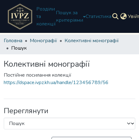
Розділи
Пошук за
та
Статистика
Увій
критеріями
колекції
Головна
Монографії
Колективні монографії
Пошук
Колективні монографії
Постійне посилання колекції
https://dspace.ivpz.kh.ua/handle/123456789/56
Переглянути