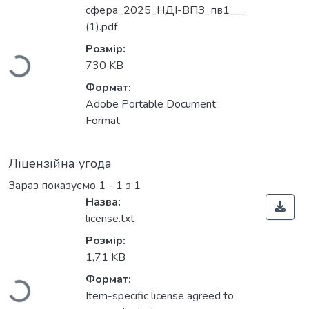
Вантажиться...
сфера_2025_НДІ-ВПЗ_пв1___
(1).pdf
Розмір:
730 KB
Формат:
Adobe Portable Document
Format
Ліцензійна угода
Зараз показуємо
1 - 1 з 1
Назва:
license.txt
Вантажиться...
Розмір:
1,71 KB
Формат:
Item-specific license agreed to