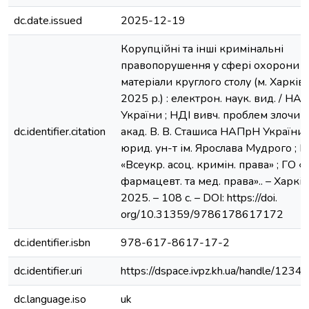
dc.date.issued
2025-12-19
Корупційні та інші кримінальні
правопорушення у сфері охорони зд
матеріали круглого столу (м. Харків,
2025 р.) : електрон. наук. вид. / Н
України ; НДІ вивч. проблем злочинн
dc.identifier.citation
акад. В. В. Сташиса НАПрН України ;
юрид. ун-т ім. Ярослава Мудрого ; Г
«Всеукр. асоц. кримін. права» ; ГО «
фармацевт. та мед. права».. – Харків
2025. – 108 с. – DOI: https://doi.
org/10.31359/9786178617172
dc.identifier.isbn
978-617-8617-17-2
dc.identifier.uri
https://dspace.ivpz.kh.ua/handle/123
dc.language.iso
uk