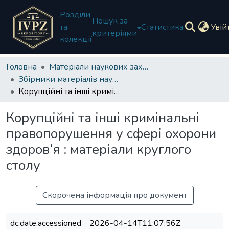
Розділи
Пошук за
та
Статистика
Увій
критеріями
колекції
Головна
Матеріали наукових заходів
Збірники матеріалів наукових заходів
Корупційні та інші кримінальні правопорушення у сфері охорони здоров’я : матеріали круглого столу
Корупційні та інші кримінальні
правопорушення у сфері охорони
здоров’я : матеріали круглого
столу
Скорочена інформація про документ
dc.date.accessioned
2026-04-14T11:07:56Z