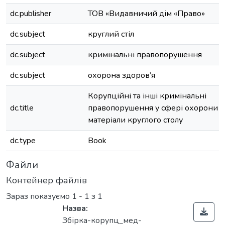
dc.publisher
ТОВ «Видавничий дім «Право»
dc.subject
круглий стіл
dc.subject
кримінальні правопорушення
dc.subject
охорона здоров’я
Корупційні та інші кримінальні
dc.title
правопорушення у сфері охорони зд
матеріали круглого столу
dc.type
Book
Файли
Контейнер файлів
Зараз показуємо
1 - 1 з 1
Назва:
Збірка-корупц_мед-