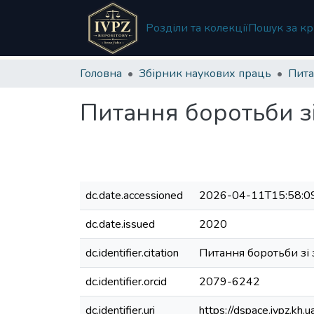
Розділи та колекції
Пошук за кр
Головна
Збірник наукових праць
Питання боротьби зі
dc.date.accessioned
2026-04-11T15:58:0
dc.date.issued
2020
dc.identifier.citation
Питання боротьби зі зло
dc.identifier.orcid
2079-6242
dc.identifier.uri
https://dspace.ivpz.k