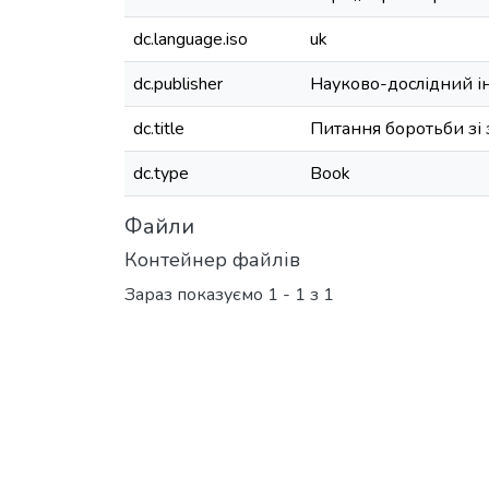
dc.language.iso
uk
dc.publisher
Науково-дослідний ін
dc.title
Питання боротьби зі 
dc.type
Book
Файли
Контейнер файлів
Зараз показуємо
1 - 1 з 1