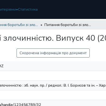
итеріями
Статистика
Питання боротьби зі злочинністю
Питання боротьби зі злочинністю. Випуск 40 (2020)
 злочинністю. Випуск 40 (2
Скорочена інформація про документ
9Z
чинністю : зб. наук. пр. / редкол.: В. І. Борисов та ін. – Хар
h.ua/handle/123456789/32