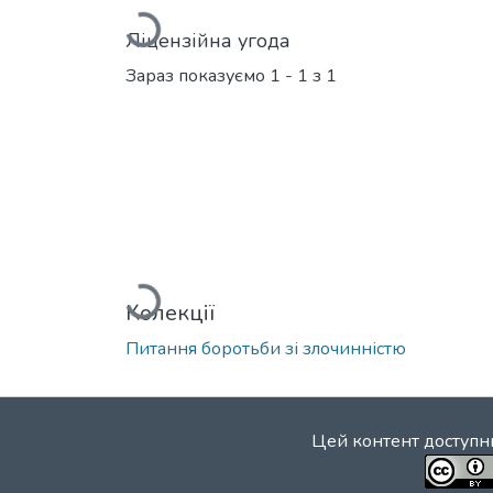
Вантажиться...
Ліцензійна угода
Зараз показуємо
1 - 1 з 1
Вантажиться...
Колекції
Питання боротьби зі злочинністю
Цей контент доступни