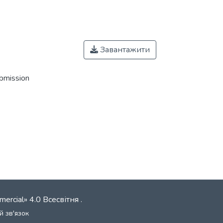
Завантажити
ubmission
mercial» 4.0 Всесвітня
.
й зв'язок