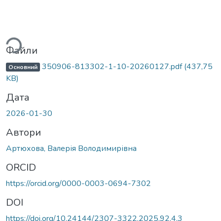
житься...
Файли
350906-813302-1-10-20260127.pdf
(437,75
Основний
KB)
Дата
2026-01-30
Автори
Артюхова, Валерія Володимирівна
ORCID
https://orcid.org/0000-0003-0694-7302
DOI
https://doi.org/10.24144/2307-3322.2025.92.4.3