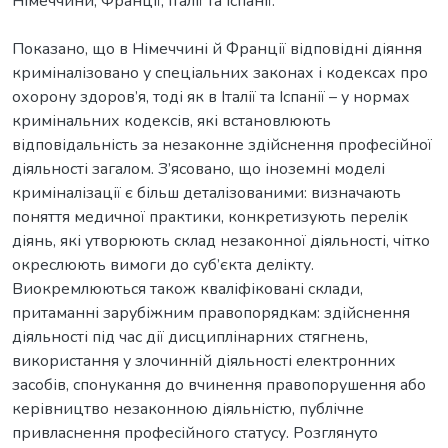
Німеччини, Франції, Італії та Іспанії.
Показано, що в Німеччині й Франції відповідні діяння
криміналізовано у спеціальних законах і кодексах про
охорону здоров’я, тоді як в Італії та Іспанії – у нормах
кримінальних кодексів, які встановлюють
відповідальність за незаконне здійснення професійної
діяльності загалом. З’ясовано, що іноземні моделі
криміналізації є більш деталізованими: визначають
поняття медичної практики, конкретизують перелік
діянь, які утворюють склад незаконної діяльності, чітко
окреслюють вимоги до суб’єкта делікту.
Виокремлюються також кваліфіковані склади,
притаманні зарубіжним правопорядкам: здійснення
діяльності під час дії дисциплінарних стягнень,
використання у злочинній діяльності електронних
засобів, спонукання до вчинення правопорушення або
керівництво незаконною діяльністю, публічне
привласнення професійного статусу. Розглянуто