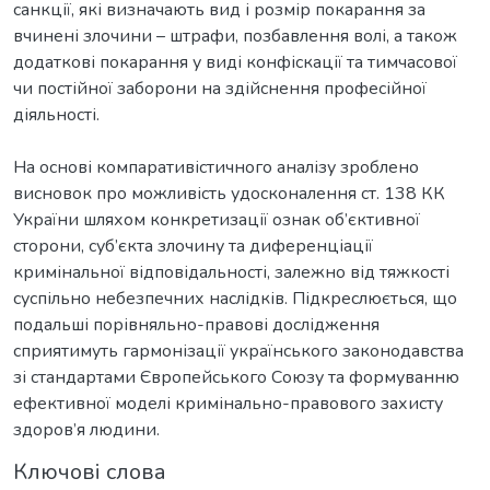
санкції, які визначають вид і розмір покарання за
вчинені злочини – штрафи, позбавлення волі, а також
додаткові покарання у виді конфіскації та тимчасової
чи постійної заборони на здійснення професійної
діяльності.
На основі компаративістичного аналізу зроблено
висновок про можливість удосконалення ст. 138 КК
України шляхом конкретизації ознак об’єктивної
сторони, суб’єкта злочину та диференціації
кримінальної відповідальності, залежно від тяжкості
суспільно небезпечних наслідків. Підкреслюється, що
подальші порівняльно-правові дослідження
сприятимуть гармонізації українського законодавства
зі стандартами Європейського Союзу та формуванню
ефективної моделі кримінально-правового захисту
здоров’я людини.
Ключові слова