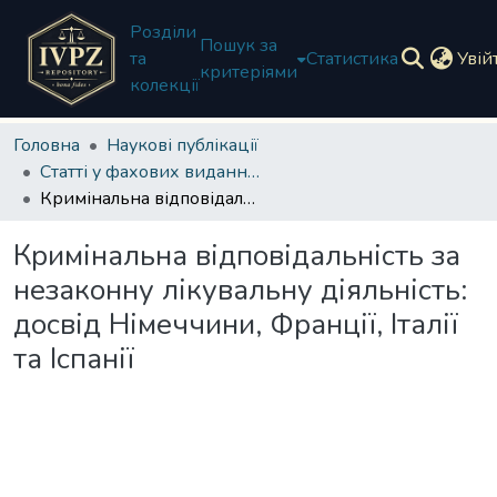
Розділи
Пошук за
та
Статистика
Увій
критеріями
колекції
Головна
Наукові публікації
Статті у фахових виданнях України
Кримінальна відповідальність за незаконну лікувальну діяльність: досвід Німеччини, Франції, Італії та Іспанії
Кримінальна відповідальність за
незаконну лікувальну діяльність:
досвід Німеччини, Франції, Італії
та Іспанії