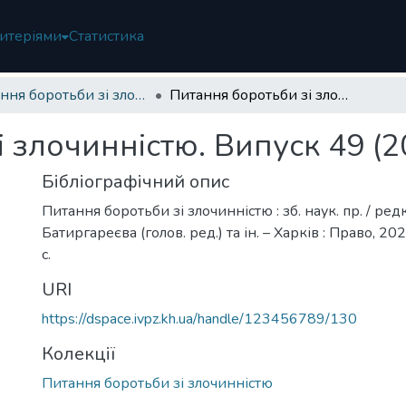
итеріями
Статистика
Питання боротьби зі злочинністю
Питання боротьби зі злочинністю. Випуск 49 (2025)
 злочинністю. Випуск 49 (2
Бібліографічний опис
Питання боротьби зі злочинністю : зб. наук. пр. / редко
Батиргареєва (голов. ред.) та ін. – Харків : Право, 202
с.
URI
https://dspace.ivpz.kh.ua/handle/123456789/130
Колекції
Питання боротьби зі злочинністю