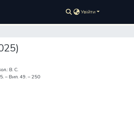
Увійти
025)
л.: В. С.
5. – Вип. 49. – 250