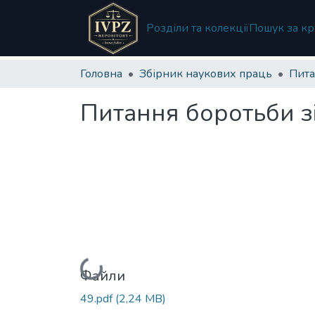
Розділи та колекції
Пошук за кр
Головна
Збірник наукових праць
Питання боротьби зі
Вантажиться...
Файли
49.pdf
(2,24 MB)