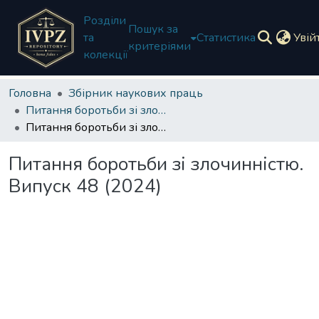
Розділи
Пошук за
та
Статистика
Увій
критеріями
колекції
Головна
Збірник наукових праць
Питання боротьби зі злочинністю
Питання боротьби зі злочинністю. Випуск 48 (2024)
Питання боротьби зі злочинністю.
Випуск 48 (2024)