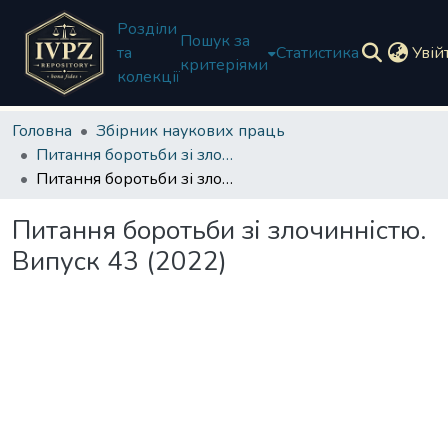
Розділи
Пошук за
та
Статистика
Увій
критеріями
колекції
Головна
Збірник наукових праць
Питання боротьби зі злочинністю
Питання боротьби зі злочинністю. Випуск 43 (2022)
Питання боротьби зі злочинністю.
Випуск 43 (2022)