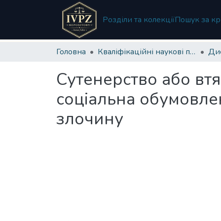
Розділи та колекції
Пошук за кр
Головна
Кваліфікаційні наукові праці
Сутенерство або втя
соціальна обумовлен
злочину
Вантажиться...