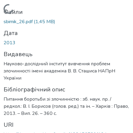
Вантажиться...
Файли
sbirnik_26.pdf
(1,45 MB)
Дата
2013
Видавець
Науково-дослідний інститут вивчення проблем
злочинності імені академіка В. В. Сташиса НАПрН
України
Бібліографічний опис
Питання боротьби зі злочинністю : зб. наук. пр. /
редкол.: В. І. Борисов (голов. ред.) та ін. – Харків : Право,
2013. – Вип. 26. – 360 с.
URI