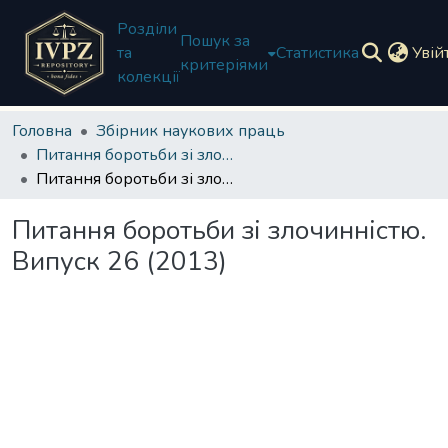
Розділи
Пошук за
та
Статистика
Увій
критеріями
колекції
Головна
Збірник наукових праць
Питання боротьби зі злочинністю
Питання боротьби зі злочинністю. Випуск 26 (2013)
Питання боротьби зі злочинністю.
Випуск 26 (2013)